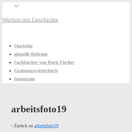
↓
Secondary
Zum
Navigation
Werken mit Geschichte
Inhalt
Hauptnavigation
Menü
Startseite
aktuelle Beiträge
Sachbücher von Doris Fischer
Grabungswörterbuch
Instagram
arbeitsfoto19
‹ Zurück zu
arbeitsfoto19