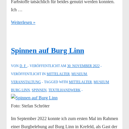
Farbstoffe tatsächlich für beides genutzt werden konnten.
Ich …
mittelalterliche
Weiterlesen »
Farbpalette
Spinnen auf Burg Linn
VON
D. F.
VERÖFFENTLICHT AM
30. NOVEMBER 2022
VERÖFFENTLICHT IN
MITTELALTER
,
MUSEUM
,
VERANSTALTUNG
TAGGED WITH
MITTELALTER
,
MUSEUM
BURG LINN
,
SPINNEN
,
TEXTILHANDWERK
Foto: Stefan Schröter
Im September 2022 konnte ich zum ersten Mal im Rahmen
einer Burgbelebung auf Burg Linn in Krefeld, als Gast der