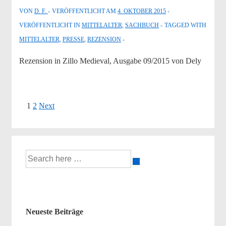
VON
D. F.
VERÖFFENTLICHT AM
4. OKTOBER 2015
VERÖFFENTLICHT IN
MITTELALTER
,
SACHBUCH
TAGGED WITH
MITTELALTER
,
PRESSE
,
REZENSION
Rezension in Zillo Medieval, Ausgabe 09/2015 von Dely
Seitennummerierung
1
2
Next
der
Beiträge
Suche
nach:
Neueste Beiträge