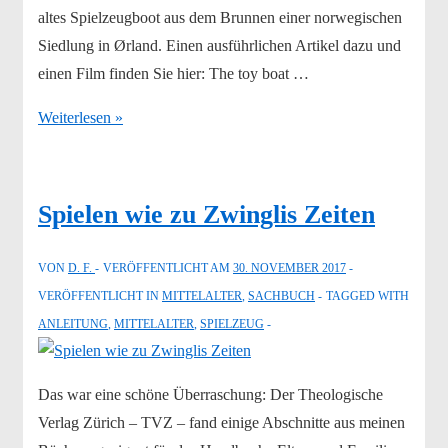
altes Spielzeugboot aus dem Brunnen einer norwegischen
Siedlung in Ørland. Einen ausführlichen Artikel dazu und
einen Film finden Sie hier: The toy boat …
Mittelalterspielzeug
Weiterlesen »
entdeckt
Spielen wie zu Zwinglis Zeiten
VON
D. F.
VERÖFFENTLICHT AM
30. NOVEMBER 2017
VERÖFFENTLICHT IN
MITTELALTER
,
SACHBUCH
TAGGED WITH
ANLEITUNG
,
MITTELALTER
,
SPIELZEUG
Das war eine schöne Überraschung: Der Theologische
Verlag Zürich – TVZ – fand einige Abschnitte aus meinen