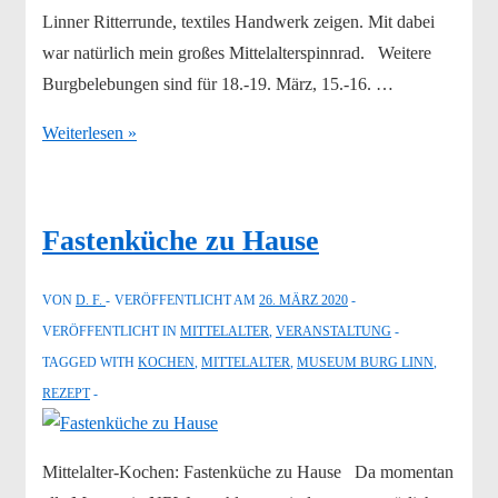
Linner Ritterrunde, textiles Handwerk zeigen. Mit dabei
war natürlich mein großes Mittelalterspinnrad. Weitere
Burgbelebungen sind für 18.-19. März, 15.-16. …
Spinnen
Weiterlesen »
auf
Burg
Linn
Fastenküche zu Hause
VON
D. F.
VERÖFFENTLICHT AM
26. MÄRZ 2020
VERÖFFENTLICHT IN
MITTELALTER
,
VERANSTALTUNG
TAGGED WITH
KOCHEN
,
MITTELALTER
,
MUSEUM BURG LINN
,
REZEPT
Mittelalter-Kochen: Fastenküche zu Hause Da momentan