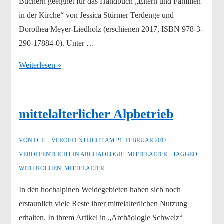
Büchern geeignet für das Handbuch „Eltern und Familien
in der Kirche“ von Jessica Stürmer Terdenge und
Dorothea Meyer-Liedholz (erschienen 2017, ISBN 978-3-
290-17884-0). Unter …
Spielen
Weiterlesen »
wie
zu
Zwinglis
mittelalterlicher Alpbetrieb
Zeiten
VON
D. F.
VERÖFFENTLICHT AM
21. FEBRUAR 2017
VERÖFFENTLICHT IN
ARCHÄOLOGIE
,
MITTELALTER
TAGGED
WITH
KOCHEN
,
MITTELALTER
In den hochalpinen Weidegebieten haben sich noch
erstaunlich viele Reste ihrer mittelalterlichen Nutzung
erhalten. In ihrem Artikel in „Archäologie Schweiz“