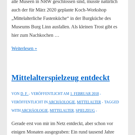
alle Museen in NRW geschlossen sind, musste natürlich
auch der für März 2020 geplante Koch-Workshop
„Mittelalterliche Fastenküche“ in der Burgküche des
Museums Burg Linn ausfallen. Als kleinen Trost gibt es
hier zum Nachkochen …
Fastenküche
Weiterlesen »
zu
Hause
Mittelalterspielzeug entdeckt
VON
D. F.
VERÖFFENTLICHT AM
1. FEBRUAR 2018
VERÖFFENTLICHT IN
ARCHÄOLOGIE
,
MITTELALTER
TAGGED
WITH
ARCHÄOLOGIE
,
MITTELALTER
,
SPIELZEUG
Gerade erst von mir im Netz entdeckt, aber schon vor
einigen Monaten ausgegraben: Ein rund tausend Jahre