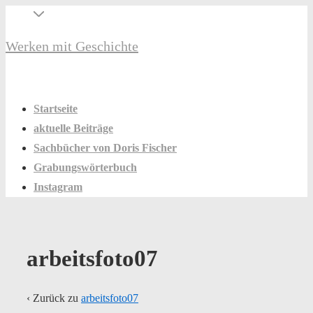
↓
Secondary
Zum
Navigation
Werken mit Geschichte
Inhalt
Hauptnavigation
Menü
Startseite
aktuelle Beiträge
Sachbücher von Doris Fischer
Grabungswörterbuch
Instagram
arbeitsfoto07
‹ Zurück zu
arbeitsfoto07