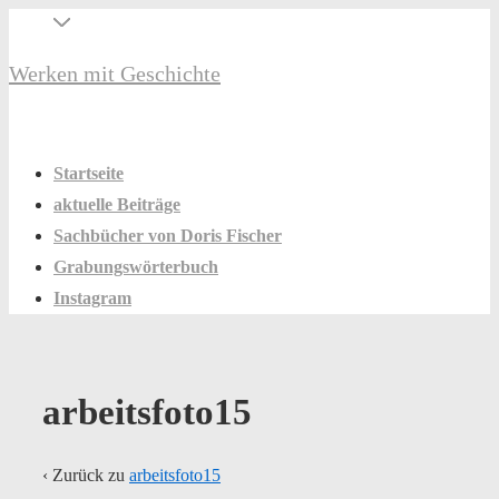
↓
Secondary
Zum
Navigation
Werken mit Geschichte
Inhalt
Hauptnavigation
Menü
Startseite
aktuelle Beiträge
Sachbücher von Doris Fischer
Grabungswörterbuch
Instagram
arbeitsfoto15
‹ Zurück zu
arbeitsfoto15