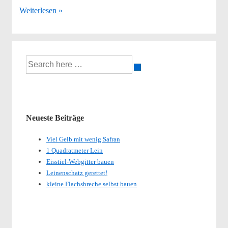
Flachsworkshop
Weiterlesen »
Suche
nach:
Neueste Beiträge
Viel Gelb mit wenig Safran
1 Quadratmeter Lein
Eisstiel-Webgitter bauen
Leinenschatz gerettet!
kleine Flachsbreche selbst bauen