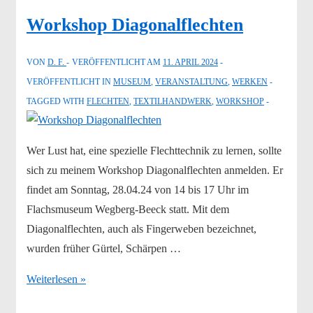
Workshop Diagonalflechten
VON
D. F.
VERÖFFENTLICHT AM
11. APRIL 2024
VERÖFFENTLICHT IN
MUSEUM
,
VERANSTALTUNG
,
WERKEN
TAGGED WITH
FLECHTEN
,
TEXTILHANDWERK
,
WORKSHOP
Wer Lust hat, eine spezielle Flechttechnik zu lernen, sollte
sich zu meinem Workshop Diagonalflechten anmelden. Er
findet am Sonntag, 28.04.24 von 14 bis 17 Uhr im
Flachsmuseum Wegberg-Beeck statt. Mit dem
Diagonalflechten, auch als Fingerweben bezeichnet,
wurden früher Gürtel, Schärpen …
Workshop
Weiterlesen »
Diagonalflechten