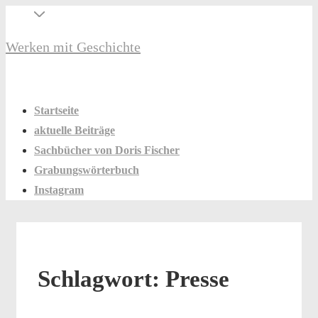
↓
Secondary
Zum
Navigation
Werken mit Geschichte
Inhalt
Hauptnavigation
Menü
Startseite
aktuelle Beiträge
Sachbücher von Doris Fischer
Grabungswörterbuch
Instagram
Schlagwort:
Presse